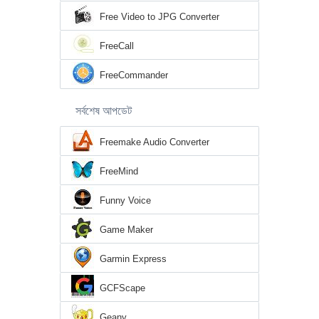
Free Video to JPG Converter
FreeCall
FreeCommander
সর্বশেষ আপডেট
Freemake Audio Converter
FreeMind
Funny Voice
Game Maker
Garmin Express
GCFScape
Geany