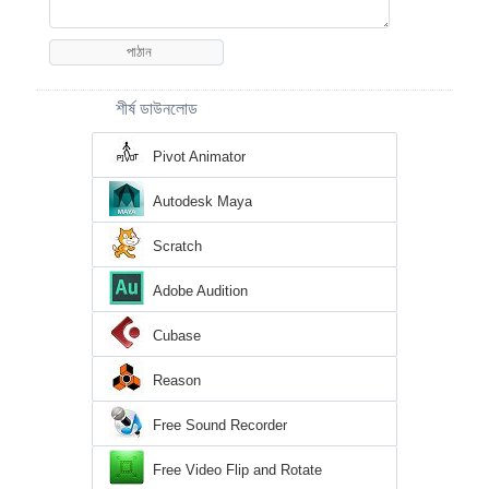
শীর্ষ ডাউনলোড
Pivot Animator
Autodesk Maya
Scratch
Adobe Audition
Cubase
Reason
Free Sound Recorder
Free Video Flip and Rotate