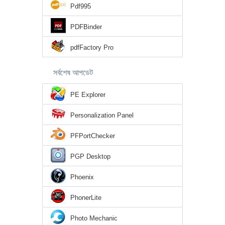
Pdf995
PDFBinder
pdfFactory Pro
সর্বশেষ আপডেট
PE Explorer
Personalization Panel
PFPortChecker
PGP Desktop
Phoenix
PhonerLite
Photo Mechanic