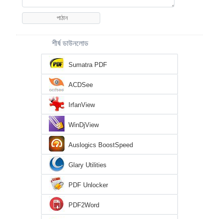
শীর্ষ ডাউনলোড
Sumatra PDF
ACDSee
IrfanView
WinDjView
Auslogics BoostSpeed
Glary Utilities
PDF Unlocker
PDF2Word