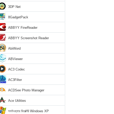
3DP Net
8GadgetPack
ABBYY FineReader
ABBYY Screenshot Reader
AbiWord
ABViewer
AC3 Codec
AC3Filter
ACDSee Photo Manager
Ace Utilities
সফটওয়্যার ডিরেক্টরি Windows XP