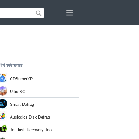
শীর্ষ ডাউনলোড
CDBurnerXP
UltraISO
Smart Defrag
Auslogics Disk Defrag
JetFlash Recovery Tool