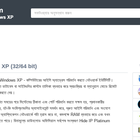
XP (32/64 bit)
dows XP - কম্পিউটারের আইপি অ্যাড্রেস পরিবর্তন করতে নেটওয়ার্ক ইউটিলিটি।
িত ডাটাবেস বা সাইটগুলির কাস্টম তালিকা ব্যবহার করে স্বয়ংক্রিয় বা ম্যানুয়াল মোডে রিমোট
জ করতে দেয়।
ত সময়ের পরে সিস্টেমের ঠিকানা এবং পোর্ট পরিবর্তন করতে সক্ষম হয়, প্রদানকারীর
রে, হট-কি সংমিশ্রণগুলির অ্যাসাইনমেন্ট সমর্থন করে, দ্রুত আইপি পরিবর্তন এবং সংযোগ
 অ্যাপ্লিকেশন নেটওয়ার্কে গতি হ্রাস করে না, কমপক্ষে RAM ব্যবহার করে এবং যখন
তে পারে। বিনামূল্যে ডাউনলোড অফিসিয়াল সর্বশেষ সংস্করণ Hide IP Platinum