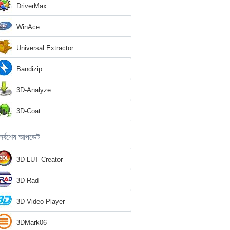
DriverMax
WinAce
Universal Extractor
Bandizip
3D-Analyze
3D-Coat
সর্বশেষ আপডেট
3D LUT Creator
3D Rad
3D Video Player
3DMark06