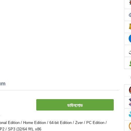
num
ডাউনলোড
onal Edition / Home Edition / 64-bit Edition / Zver / PC Edition /
P2 / SP3 (32/64 বিট), x86