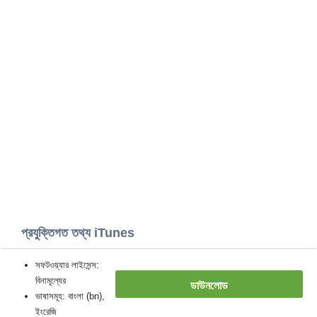
প্রযুক্তিগত তথ্য iTunes
সফটওয়্যার লাইসেন্স:
বিনামূল্যের
ডাউনলোড
ভাষাসমূহ: বাংলা (bn),
ইংরেজি