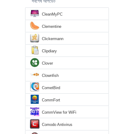
সর্বশেষ আপডেট
CleanMyPC
Clementine
Clickermann
Clipdiary
Clover
Clownfish
CometBird
CommFort
CommView for WiFi
Comodo Antivirus