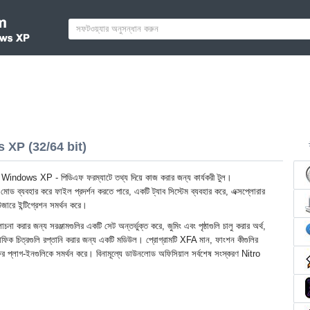
XP (32/64 bit)
ndows XP - পিডিএফ ফরম্যাটে তথ্য দিয়ে কাজ করার জন্য কার্যকরী টুল।
মোড ব্যবহার করে ফাইল প্রদর্শন করতে পারে, একটি ট্যাব সিস্টেম ব্যবহার করে, এক্সপ্লোরার
াউজারে ইন্টিগ্রেশন সমর্থন করে।
লোচনা করার জন্য সরঞ্জামগুলির একটি সেট অন্তর্ভুক্ত করে, জুমিং এবং পৃষ্ঠাগুলি চালু করার অর্থ,
রাফিক চিত্রগুলি রপ্তানি করার জন্য একটি মডিউল। প্রোগ্রামটি XFA মান, ফাংশন কীগুলির
্ষের প্লাগ-ইনগুলিকে সমর্থন করে। বিনামূল্যে ডাউনলোড অফিসিয়াল সর্বশেষ সংস্করণ Nitro