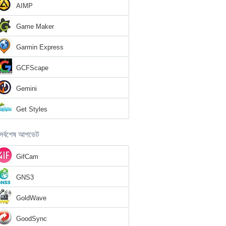
AIMP
Game Maker
Garmin Express
GCFScape
Gemini
Get Styles
সর্বশেষ আপডেট
GifCam
GNS3
GoldWave
GoodSync