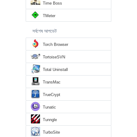
Time Boss
TMeter
সর্বশেষ আপডেট
Torch Browser
TortoiseSVN
Total Uninstall
TransMac
TrueCrypt
Tunatic
Tunngle
TurboSite