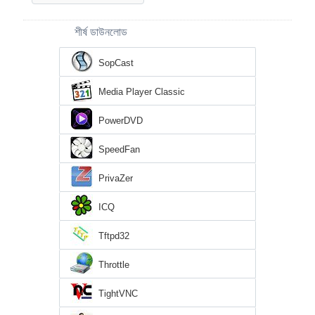
শীর্ষ ডাউনলোড
SopCast
Media Player Classic
PowerDVD
SpeedFan
PrivaZer
ICQ
Tftpd32
Throttle
TightVNC