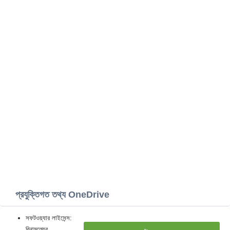
প্রযুক্তিগত তথ্য OneDrive
সফটওয়্যার লাইসেন্স:
বিনামূল্যের