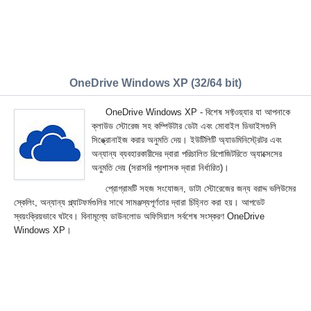
OneDrive Windows XP (32/64 bit)
OneDrive Windows XP - বিশেষ সফ্টওয়্যার যা আপনাকে
ক্লাউড স্টোরেজ সহ কম্পিউটার ডেটা এবং মোবাইল ডিভাইসগুলি
সিঙ্ক্রোনাইজ করার অনুমতি দেয়। ইউটিলিটি অ্যাডমিনিস্ট্রেটর এবং
অন্যান্য ব্যবহারকারীদের দ্বারা পরিচালিত রিপোজিটরিতে অ্যাক্সেসের
অনুমতি দেয় (সরাসরি প্রশাসক দ্বারা নির্ধারিত)।
প্রোগ্রামটি সহজ সংযোজন, ডাটা স্টোরেজের জন্য বরাদ্দ ভলিউমের
স্কেলিং, অন্যান্য প্ল্যাটফর্মগুলির সাথে সামঞ্জস্যপূর্ণতার দ্বারা চিহ্নিত করা হয়। আপডেট
স্বয়ংক্রিয়ভাবে ঘটবে। বিনামূল্যে ডাউনলোড অফিসিয়াল সর্বশেষ সংস্করণ OneDrive
Windows XP।