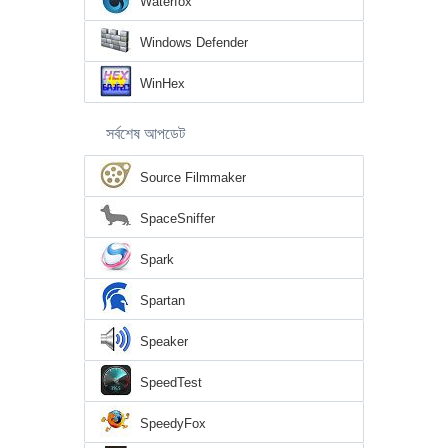
Waterfox
Windows Defender
WinHex
সর্বশেষ আপডেট
Source Filmmaker
SpaceSniffer
Spark
Spartan
Speaker
SpeedTest
SpeedyFox