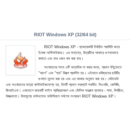
RIOT Windows XP (32/64 bit)
RIOT Windows XP - ব্যবহারকারী নির্বাচিত পরামিতি জন্য
ইমেজ অপ্টিমাইজার। এর সাহায্যে, চিত্রটিকে আকারে গুণগতভাবে
কমাতে এবং তার ওজন কম করা যায়।
সংকোচনের সাথে এটি অত্যধিক না করার জন্য, প্রধান উইন্ডোতে
"আগে" এবং "পরে" বিকল্প প্রদর্শিত হয়। এইভাবে ভবিষ্যতের ছবিটির
গুণমান তুলনা করা হয় এবং এর আকার অনুমান করা হয়। মেটাডেটা
এবং সংকোচনের মাত্রা কাস্টমাইজযোগ্য হয়; তিনটি প্রধান ফরম্যাট সমর্থিত: পিএনজি, জেপিজি,
জিআইএফ। একযোগে কয়েকটি ফাইল প্রক্রিয়াকরণ এবং মৌলিক সরঞ্জাম ব্যবহার - গামা, বিপরীতে,
উজ্জ্বলতা। বিনামূল্যে ডাউনলোড অফিসিয়াল সর্বশেষ সংস্করণ RIOT Windows XP।