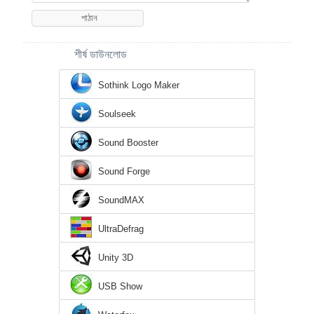
শীর্ষ ডাউনলোড
Sothink Logo Maker
Soulseek
Sound Booster
Sound Forge
SoundMAX
UltraDefrag
Unity 3D
USB Show