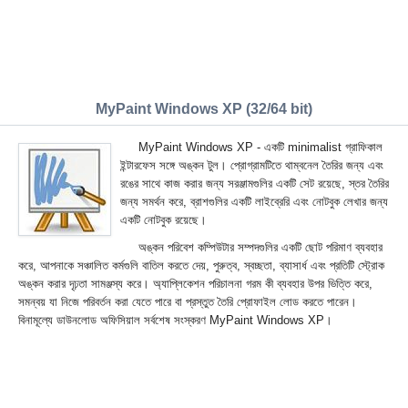
MyPaint Windows XP (32/64 bit)
MyPaint Windows XP - একটি minimalist গ্রাফিকাল
ইন্টারফেস সঙ্গে অঙ্কন টুল। প্রোগ্রামটিতে থাম্বনেল তৈরির জন্য এবং
রঙের সাথে কাজ করার জন্য সরঞ্জামগুলির একটি সেট রয়েছে, স্তর তৈরির
জন্য সমর্থন করে, ব্রাশগুলির একটি লাইব্রেরি এবং নোটবুক লেখার জন্য
একটি নোটবুক রয়েছে।
অঙ্কন পরিবেশ কম্পিউটার সম্পদগুলির একটি ছোট পরিমাণ ব্যবহার
করে, আপনাকে সঞ্চালিত কর্মগুলি বাতিল করতে দেয়, পুরুত্ব, স্বচ্ছতা, ব্যাসার্ধ এবং প্রতিটি স্ট্রোক
অঙ্কন করার দৃঢ়তা সামঞ্জস্য করে। অ্যাপ্লিকেশন পরিচালনা গরম কী ব্যবহার উপর ভিত্তি করে,
সমন্বয় যা নিজে পরিবর্তন করা যেতে পারে বা প্রস্তুত তৈরি প্রোফাইল লোড করতে পারেন।
বিনামূল্যে ডাউনলোড অফিসিয়াল সর্বশেষ সংস্করণ MyPaint Windows XP।