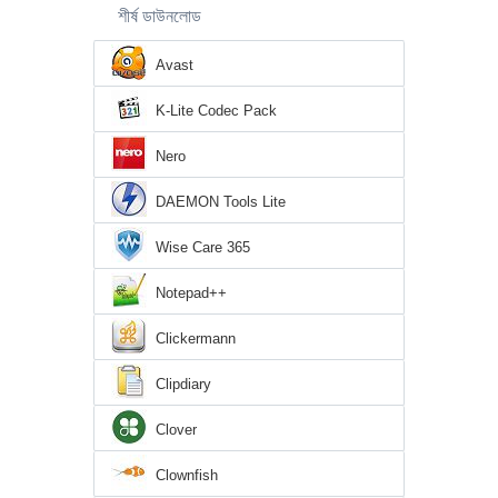
শীর্ষ ডাউনলোড
Avast
K-Lite Codec Pack
Nero
DAEMON Tools Lite
Wise Care 365
Notepad++
Clickermann
Clipdiary
Clover
Clownfish