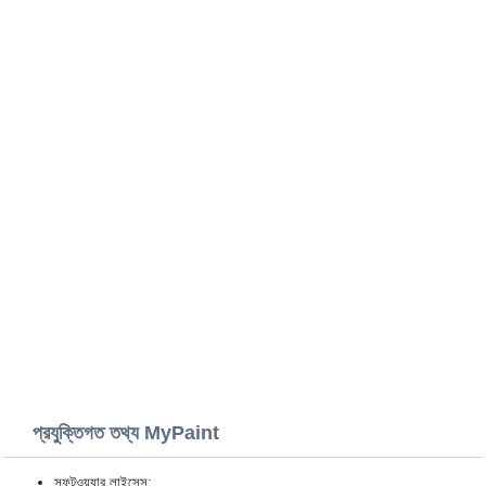
প্রযুক্তিগত তথ্য MyPaint
সফটওয়্যার লাইসেন্স: